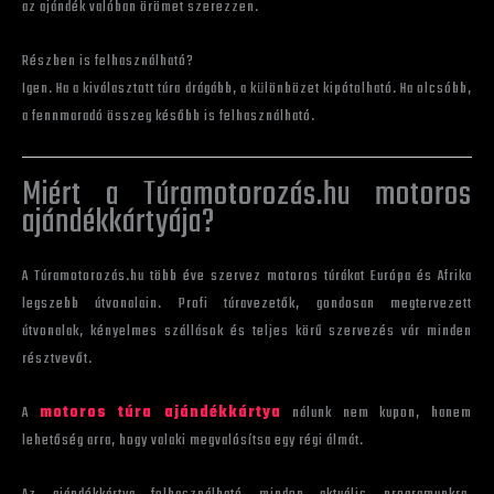
az ajándék valóban örömet szerezzen.
Részben is felhasználható?
Igen. Ha a kiválasztott túra drágább, a különbözet kipótolható. Ha olcsóbb,
a fennmaradó összeg később is felhasználható.
Miért a Túramotorozás.hu motoros
ajándékkártyája?
A Túramotorozás.hu több éve szervez motoros túrákat Európa és Afrika
legszebb útvonalain. Profi túravezetők, gondosan megtervezett
útvonalak, kényelmes szállások és teljes körű szervezés vár minden
résztvevőt.
A
motoros túra ajándékkártya
nálunk nem kupon, hanem
lehetőség arra, hogy valaki megvalósítsa egy régi álmát.