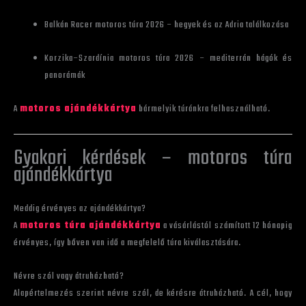
Balkán Racer motoros túra 2026 – hegyek és az Adria találkozása
Korzika–Szardínia motoros túra 2026 – mediterrán hágók és
panorámák
A
motoros ajándékkártya
bármelyik túránkra felhasználható.
Gyakori kérdések – motoros túra
ajándékkártya
Meddig érvényes az ajándékkártya?
A
motoros túra ajándékkártya
a vásárlástól számított 12 hónapig
érvényes, így bőven van idő a megfelelő túra kiválasztására.
Névre szól vagy átruházható?
Alapértelmezés szerint névre szól, de kérésre átruházható. A cél, hogy