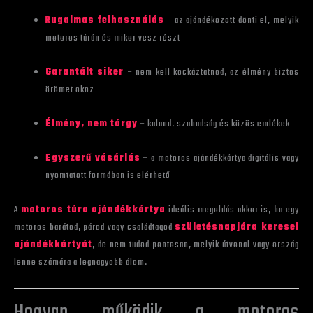
Rugalmas felhasználás
– az ajándékozott dönti el, melyik
motoros túrán és mikor vesz részt
Garantált siker
– nem kell kockáztatnod, az élmény biztos
örömet okoz
Élmény, nem tárgy
– kaland, szabadság és közös emlékek
Egyszerű vásárlás
– a motoros ajándékkártya digitális vagy
nyomtatott formában is elérhető
A
motoros túra ajándékkártya
ideális megoldás akkor is, ha egy
motoros barátod, párod vagy családtagod
születésnapjára keresel
ajándékkártyát
, de nem tudod pontosan, melyik útvonal vagy ország
lenne számára a legnagyobb álom.
Hogyan működik a motoros