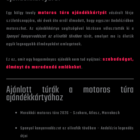
Egy hölgy tavaly
motoros túra ajándékkártyát
vásárolt férje
születésnapjára, aki évek óta arról álmodott, hogy egyszer Andalúziában
motorozhat. Az ajándékkártya segítségével közösen választották ki a
Spanyol kanyarvadászat az olívafák tövében
túrát, amelyet ma is életük
egyik legnagyobb élményeként emlegetnek.
Ez az, amit egy hagyományos ajándék nem tud nyújtani:
szabadságot,
élményt és maradandó emlékeket
.
Ajánlott túrák a motoros túra
ajándékkártyához
Marokkói motoros túra 2026 – Szahara, Atlasz, Marrakech
Spanyol kanyarvadászat az olívafák tövében – Andalúzia legendás
útjai