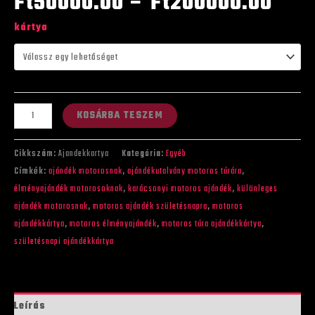
Ft50000.00 – Ft200000.00
kártya
KOSÁRBA TESZEM
Cikkszám:
Ajandekkartya
Kategória:
Egyéb
Címkék:
ajándék motorosnak
,
ajándékutalvány motoros túrára
,
élményajándék motorosoknak
,
karácsonyi motoros ajándék
,
különleges
ajándék motorosnak
,
motoros ajándék születésnapra
,
motoros
ajándékkártya
,
motoros élményajándék
,
motoros túra ajándékkártya
,
születésnapi ajándékkártya
Leírás