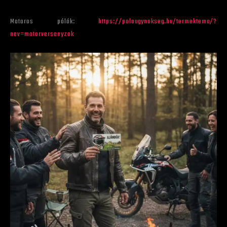
Motoros pólók:
https://polougynokseg.hu/termektema/?
nev=motorversenyzok