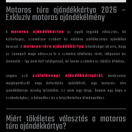
Motoros túra ajándékkártya 2026 –
Exkluzív motoros ajándékélmény
A
motoros ajándékkártya
az egyik legjobb választás, ha
különleges, személyre szabott és valóban emlékezetes ajándékot
keresel. A
motoros túra ajándékkártya
lehetőséget ad arra, hogy
az ünnepelt maga válassza ki a számára tökéletes túrát, időpontot és
útvonalat – így nem kell találgatnod, mi lenne számára az ideális élmény.
Legyen szó
születésnapi ajándékkártyáról
, karácsonyi
meglepetésről vagy évfordulós ajándékról, egy motoros túra
ajándékkártya mindig telitalálat. Ez nem egy tárgy, hanem egy kapu a
szabadsághoz, a kalandhoz és a felejthetetlen élményekhez.
Miért tökéletes választás a motoros
túra ajándékkártya?