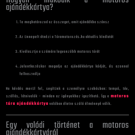
ajándékkártya?
Te meghatározod az összeget, amit ajándékba szánsz
Az ünnepelt átnézi a Túramotorozás.hu aktuális kínálatát
Kiválasztja a számára legvonzóbb motoros túrát
Jelentkezéskor megadja az ajándékkártya kódját, és azonnal
felhasználja
Ha kérdés merül fel, segítünk a személyre szabásban: tempó, táv,
szállás, látnivalók – minden az igényekhez igazítható. Így a
motoros
túra ajándékkártya
valóban életre szóló élménnyé válik.
Egy valódi történet a motoros
ajándékkártyáról