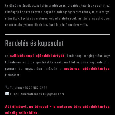
Az élményajándék pszichológiai előnye is jelentős: kutatások szerint az
élmények hosszabb távon nagyobb boldogságérzetet adnak, mint a tárgyi
ajándékok. Egy közös motoros kaland emléke évek múltán is mosolyt csal
az arcra, és gyakran újabb utazások kiindulópontjává válik.
Rendelés és kapcsolat
Ha
születésnapi ajándékkártyát
, karácsonyi meglepetést vagy
különleges motoros ajándékot keresel, vedd fel velünk a kapcsolatot –
gyorsan és egyszerűen intézzük a
motoros ajándékkártya
kiállítását.
Telefon: +36 30 552 42 64
E-mail: turamotorozas.hu@gmail.com
Adj élményt, ne tárgyat – a motoros túra ajándékkártya
mindig telitalálat.