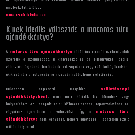
Az ajándékkártya felhasználható minden aktuális programunkra,
amelyeket itt találsz:
motoros túrák külföldön
.
Kinek ideális választás a motoros túra
ajándékkártya?
A
motoros túra ajándékkártya
tökéletes ajándék azoknak, akik
szeretik a szabadságot, a kihívásokat és az élményeket. Ideális
választás férjeknek, barátoknak, édesapáknak vagy akár kollégáknak is,
akik számára a motorozás nem csupán hobbi, hanem életérzés.
Különösen népszerű megoldás
születésnapi
ajándékkártyaként
, mert nem kötődik fix dátumhoz vagy
helyszínhez. Az ünnepelt saját időbeosztásához, tapasztalatához és
vágyaihoz igazíthatja a választást. Így a
motoros túra
ajándékkártya
nem kényszer, hanem lehetőség – pontosan ezért
működik ilyen jól.