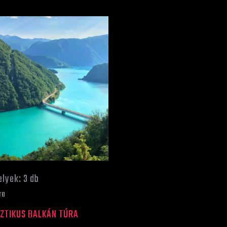
Ártartomány:
590 €
-
970 €
k
a
ok
lyek: 3 db
dalon
ra
atók
ZTIKUS BALKÁN TÚRA