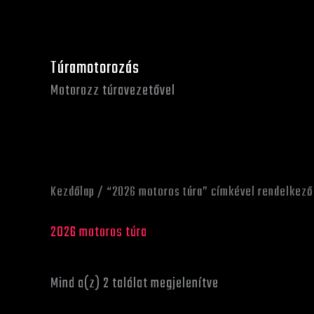
Skip
to
content
Túramotorozás
Motorozz túravezetővel
Kezdőlap
/ “2026 motoros túra” címkével rendelkez
2026 motoros túra
Mind a(z) 2 találat megjelenítve