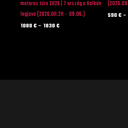
ki
ki
motoros túra 2026 | 7 ország a Balkán
(2026.09.
legjava (2026.08.28 – 09.06.)
590
€
–
1080
€
–
1830
€