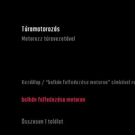
Skip
to
content
Túramotorozás
Motorozz túravezetővel
Kezdőlap
/ “balkán felfedezése motoron” címkével 
balkán felfedezése motoron
Összesen 1 találat