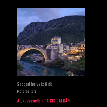
Ártartomány:
Ennek
470 €
a
-
790 €
terméknek
több
variációja
van.
A
változatok
a
Szabad helyek: 6 db
termékoldalon
Motoros túra
választhatók
A „kedvencünk” A KIS BALKÁN