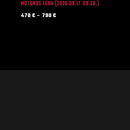
ki
MOTOROS TÚRA (2026.09.17-09.20.)
470
€
–
790
€