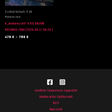
változatok
a
Szabad helyek: 6 db
termékoldalon
Motoros túra
választhatók
A „kedvencünk” A KIS BALKÁN
ki
MOTOROS TÚRA (2026.09.17-09.20.)
470
€
–
790
€
Lendület Túramotoros Egyesület
Adatkezelési tájékoztató
ÁSZF
Kapcsolat