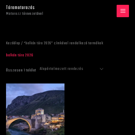
Skip
Túramotorozás
to
Motorozz túravezetővel
content
Kezdőlap
/ “balkán túra 2026” címkével rendelkező termékek
balkán túra 2026
Összesen 1 találat
Ártartomány:
Ennek
470 €
a
-
790 €
terméknek
több
variációja
van.
A