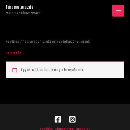
Skip
Túramotorozás
to
Motorozz túravezetővel
content
Kezdőlap
/ “Galambóc” címkével rendelkező termékek
Galambóc
Egy termék se felelt meg a keresésnek.
Lendület Túramotoros Egyesület