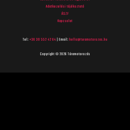
Adatkezelési tájékoztató
ÁSZF
Kapcsolat
Tel:
+36 30 552 42 64
| Email:
hello@turamotorozas.hu
Copyright © 2026 Túramotorozás