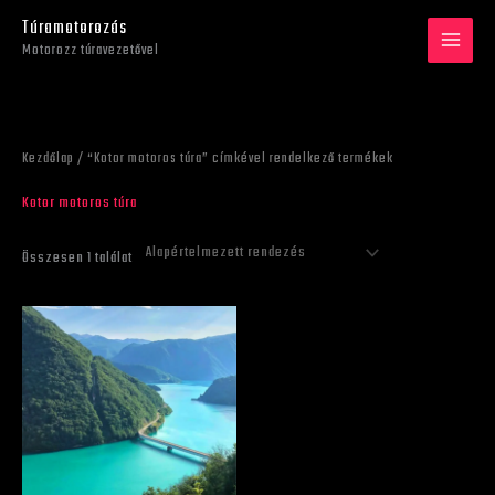
Skip
Túramotorozás
to
Motorozz túravezetővel
content
Kezdőlap
/ “Kotor motoros túra” címkével rendelkező termékek
Kotor motoros túra
Összesen 1 találat
Ártartomány:
Ennek
590 €
a
-
970 €
terméknek
több
variációja
van.
A