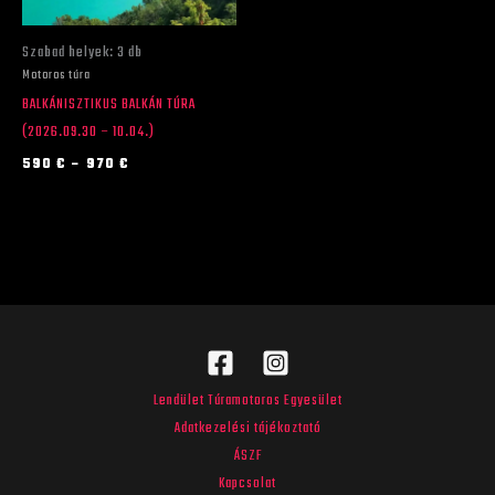
változatok
a
Szabad helyek: 3 db
termékoldalon
Motoros túra
választhatók
BALKÁNISZTIKUS BALKÁN TÚRA
ki
(2026.09.30 – 10.04.)
590
€
–
970
€
Lendület Túramotoros Egyesület
Adatkezelési tájékoztató
ÁSZF
Kapcsolat