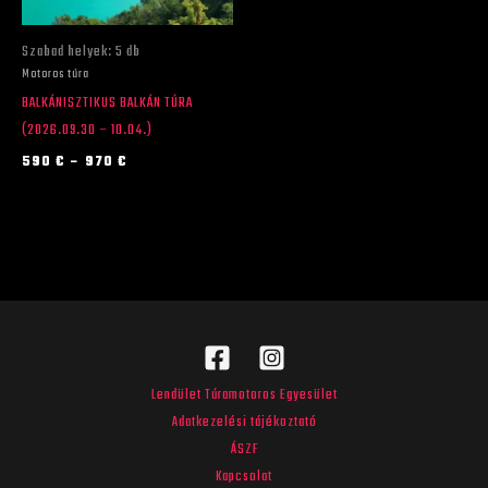
változatok
a
Szabad helyek: 5 db
termékoldalon
Motoros túra
választhatók
BALKÁNISZTIKUS BALKÁN TÚRA
ki
(2026.09.30 – 10.04.)
590
€
–
970
€
Lendület Túramotoros Egyesület
Adatkezelési tájékoztató
ÁSZF
Kapcsolat