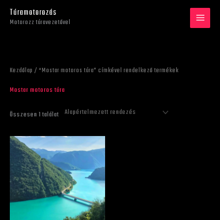
Skip
Túramotorozás
to
Motorozz túravezetővel
content
Kezdőlap
/ “Mostar motoros túra” címkével rendelkező termékek
Mostar motoros túra
Összesen 1 találat
Ártartomány:
Ennek
590 €
a
-
970 €
terméknek
több
variációja
van.
A