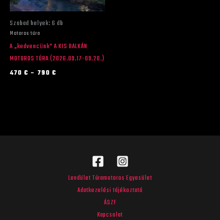
változatok
a
Szabad helyek: 6 db
termékoldalon
Motoros túra
választhatók
A „kedvencünk” A KIS BALKÁN
ki
MOTOROS TÚRA (2026.09.17-09.20.)
470
€
–
790
€
Lendület Túramotoros Egyesület
Adatkezelési tájékoztató
ÁSZF
Kapcsolat